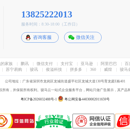
13825222013
服务时间：8:30-18:00（工作日）
咨询客服
微信关注
我的家族
|
鹏讯
|
微信支付
|
支付宝
|
亚马逊
|
阿里巴巴
|
百
|
苏宁易购
|
骏讯
|
俊溢科技
|
拼多多
|
360
|
威煌
|
骏马
公司地址：广东省深圳市龙岗区龙城街道盛平社区龙城大道130号育龙庭E栋401
yun.com版权所有，并保留所有权利。骏马云一站式企业服务平台，网站只做广告展示，其产品和
粤ICP备2026032488号-1
粤公网安备44030002011659号