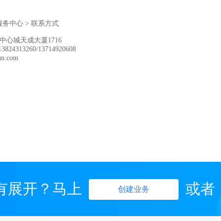
服务中心
>
联系方式
心城天成大厦1716
824313260/13714920608
n.com
有展开？马上
或者
创建业务