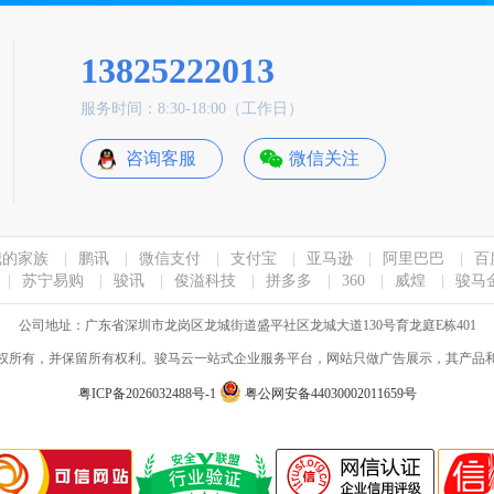
13825222013
服务时间：8:30-18:00（工作日）
咨询客服
微信关注
我的家族
|
鹏讯
|
微信支付
|
支付宝
|
亚马逊
|
阿里巴巴
|
百
|
苏宁易购
|
骏讯
|
俊溢科技
|
拼多多
|
360
|
威煌
|
骏马
公司地址：广东省深圳市龙岗区龙城街道盛平社区龙城大道130号育龙庭E栋401
yun.com版权所有，并保留所有权利。骏马云一站式企业服务平台，网站只做广告展示，其产品和
粤ICP备2026032488号-1
粤公网安备44030002011659号