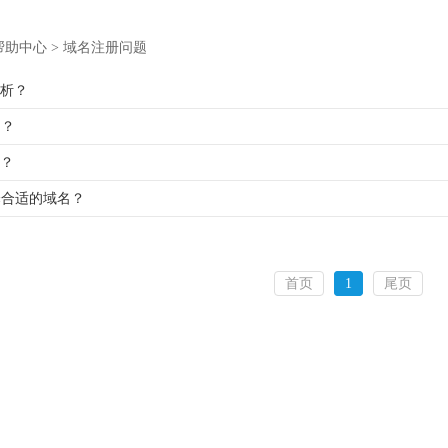
帮助中心
>
域名注册问题
析？
名？
？
择合适的域名？
首页
1
尾页